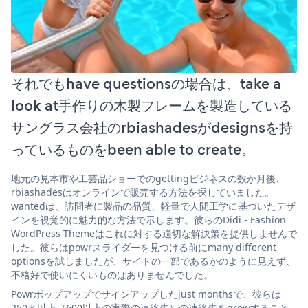
それでもhave questionsの場合は、take a
look at手作りの木製フレームを製造している
サングラス会社のrbiashadesがdesignsを持
っているものをbeen able to create。
地元の見本市や工芸品ショーでのgettingビジネスの数か月後、
rbiashadesはオンラインで販売する方法を探していました。
wantedは、訪問者に製品の品質、軽量で人間工学に基づいたデザ
インを視覚的に魅力的な方法で示します。彼らのDidi - Fashion
WordPress Themeはこれに対する適切な解決策を提供しませんで
した。彼らはpowrスライダーを見つける前にmany different
optionsを試しましたが、サイトの一部であるかのように見えず、
不格好で使いにくいものはありませんでした。
Powrポップアップでサインアップしたjust monthsで、彼らは
250％以上（600以上の実際の連絡先）の連絡先をgrowすること