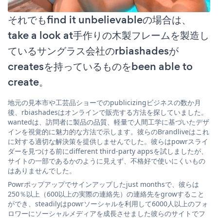
それでもfind it unbelievableの場合は、
take a look at手作りの木製フレームを製造し
ているサングラス会社のrbiashadesが
createsを持っているものをbeen able to
create。
地元の見本市や工芸品ショーでのpublicizingビジネスの数か月
後、rbiashadesはオンラインで販売する方法を探していました。
wantedは、訪問者に製品の品質、軽量で人間工学に基づいたデザ
インを視覚的に魅力的な方法で示します。彼らのBrandliveはこれ
に対する適切な解決策を提供しませんでした。彼らはpowrスライ
ダーを見つける前にdifferent third-party appsを試しましたが、
サイトの一部であるかのように見えず、不格好で使いにくいもの
はありませんでした。
Powrポップアップでサインアップしたjust monthsで、彼らは
250％以上（600以上の実際の連絡先）の連絡先をgrowすること
ができ、steadilyはpowrソーシャルを利用して6000人以上のフォ
ロワーにソーシャルメディアを成長させました彼らのサイトでフ