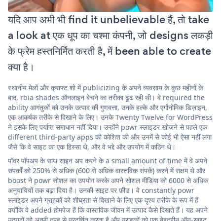
यदि आप अभी भी find it unbelievable हैं, तो take
a look at एक धूप का चश्मा कंपनी, जो designs लकड़ी
के फ्रेम हस्तनिर्मित करती है, में been able to create
क्या है।
स्थानीय मेलों और क्राफ्ट शो में publicizing के अपने व्यवसाय के कुछ महीनों के
बाद, rbia shades ऑनलाइन बेचने का तरीका ढूंढ रही थी। वे required the
ability आगंतुकों को उनके उत्पाद की गुणवत्ता, उनके हल्के और एर्गोनोमिक डिज़ाइन,
एक आकर्षक तरीके से दिखाने के लिए। उनके Twenty Twelve for WordPress
ने इसके लिए पर्याप्त समाधान नहीं दिया। उन्होंने powr स्लाइडर खोजने से पहले एक
different third-party apps की कोशिश की और उनमें से कोई भी ऐसा नहीं लगा
जैसे कि वे साइट का एक हिस्सा थे, और वे भद्दे और उपयोग में कठिन थे।
पॉवर पॉपअप के साथ साइन अप करने के a small amount of time में वे अपने
संपर्कों को 250% से अधिक (600 से अधिक वास्तविक संपर्क) करने में सक्षम थे और
boost ने powr सोशल का उपयोग करके अपने सोशल मीडिया को 6000 से अधिक
अनुयायियों तक बढ़ा दिया है। उनकी साइट पर फ़ीड। वे constantly powr
स्लाइडर अपने ग्राहकों को शीघ्रता से दिखाने के लिए एक दृश्य तरीके के रूप में हैं
क्योंकि वे added होमपेज हैं कि वास्तविक जीवन में उत्पाद कैसे दिखते हैं। यह अपने
उत्पादों को अच्छी तरह से प्रदर्शित करता है और ग्राहकों को एक बेहतरीन ऑन-साइट