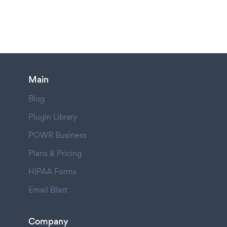
Main
Blog
Plugin Library
POWR Business
Plans & Pricing
HIPAA Forms
Email Blast
Company