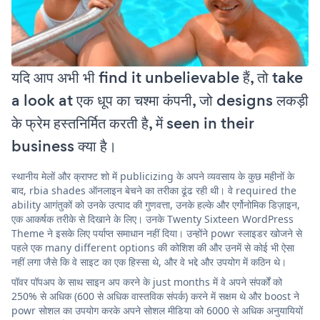
यदि आप अभी भी find it unbelievable हैं, तो take
a look at एक धूप का चश्मा कंपनी, जो designs लकड़ी
के फ्रेम हस्तनिर्मित करती है, में seen in their
business क्या है।
स्थानीय मेलों और क्राफ्ट शो में publicizing के अपने व्यवसाय के कुछ महीनों के
बाद, rbia shades ऑनलाइन बेचने का तरीका ढूंढ रही थी। वे required the
ability आगंतुकों को उनके उत्पाद की गुणवत्ता, उनके हल्के और एर्गोनोमिक डिज़ाइन,
एक आकर्षक तरीके से दिखाने के लिए। उनके Twenty Sixteen WordPress
Theme ने इसके लिए पर्याप्त समाधान नहीं दिया। उन्होंने powr स्लाइडर खोजने से
पहले एक many different options की कोशिश की और उनमें से कोई भी ऐसा
नहीं लगा जैसे कि वे साइट का एक हिस्सा थे, और वे भद्दे और उपयोग में कठिन थे।
पॉवर पॉपअप के साथ साइन अप करने के just months में वे अपने संपर्कों को
250% से अधिक (600 से अधिक वास्तविक संपर्क) करने में सक्षम थे और boost ने
powr सोशल का उपयोग करके अपने सोशल मीडिया को 6000 से अधिक अनुयायियों