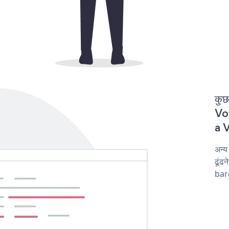
कुछ
Vot
a V
अन्
ढूंढ
barg