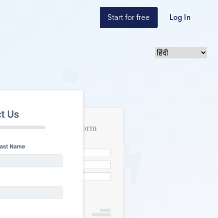
Start for free
Log In