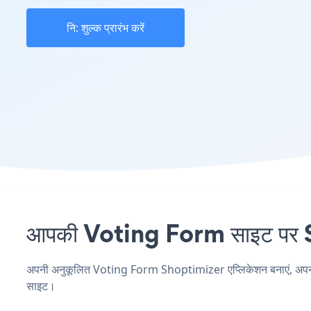
नि: शुल्क प्रारंभ करें
आपकी Voting Form साइट पर Sh
अपनी अनुकूलित Voting Form Shoptimizer एप्लिकेशन बनाएं, अपनी वेब
साइट।