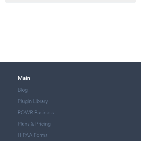
Main
Blog
Plugin Library
POWR Business
Plans & Pricing
HIPAA Forms