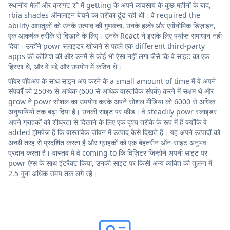
स्थानीय मेलों और क्राफ्ट शो में getting के अपने व्यवसाय के कुछ महीनों के बाद,
rbia shades ऑनलाइन बेचने का तरीका ढूंढ रही थी। वे required the
ability आगंतुकों को उनके उत्पाद की गुणवत्ता, उनके हल्के और एर्गोनोमिक डिज़ाइन,
एक आकर्षक तरीके से दिखाने के लिए। उनके React ने इसके लिए पर्याप्त समाधान नहीं
दिया। उन्होंने powr स्लाइडर खोजने से पहले एक different third-party
apps की कोशिश की और उनमें से कोई भी ऐसा नहीं लगा जैसे कि वे साइट का एक
हिस्सा थे, और वे भद्दे और उपयोग में कठिन थे।
पॉवर पॉपअप के साथ साइन अप करने के a small amount of time में वे अपने
संपर्कों को 250% से अधिक (600 से अधिक वास्तविक संपर्क) करने में सक्षम थे और
grow ने powr सोशल का उपयोग करके अपने सोशल मीडिया को 6000 से अधिक
अनुयायियों तक बढ़ा दिया है। उनकी साइट पर फ़ीड। वे steadily powr स्लाइडर
अपने ग्राहकों को शीघ्रता से दिखाने के लिए एक दृश्य तरीके के रूप में हैं क्योंकि वे
added होमपेज हैं कि वास्तविक जीवन में उत्पाद कैसे दिखते हैं। यह अपने उत्पादों को
अच्छी तरह से प्रदर्शित करता है और ग्राहकों को एक बेहतरीन ऑन-साइट अनुभव
प्रदान करता है। वास्तव में वे coming to कि विज़िटर जिन्होंने अपनी साइट पर
powr ऐप्स के साथ इंटरैक्ट किया, उनकी साइट पर किसी अन्य व्यक्ति की तुलना में
2.5 गुना अधिक समय तक लगे रहे।