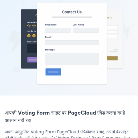
आपकी Voting Form साइट पर PageCloud एंबेड करना कभी
आसान नहीं रहा
अपनी अनुकूलित Voting Form PageCloud एप्लिकेशन बनाएं, अपनी वेबसाइट
की शैली और रंगों से मेल खाएं, और Voting Form अपने PageCloud पृष्ठ, पोस्ट,