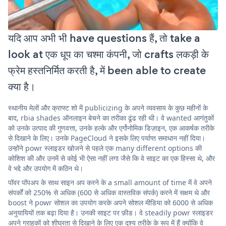
यदि आप अभी भी have questions हैं, तो take a
look at एक धूप का चश्मा कंपनी, जो crafts लकड़ी के
फ्रेम हस्तनिर्मित करती है, में been able to create
क्या है।
स्थानीय मेलों और क्राफ्ट शो में publicizing के अपने व्यवसाय के कुछ महीनों के
बाद, rbia shades ऑनलाइन बेचने का तरीका ढूंढ रही थी। वे wanted आगंतुकों
को उनके उत्पाद की गुणवत्ता, उनके हल्के और एर्गोनोमिक डिज़ाइन, एक आकर्षक तरीके
से दिखाने के लिए। उनके PageCloud ने इसके लिए पर्याप्त समाधान नहीं दिया।
उन्होंने powr स्लाइडर खोजने से पहले एक many different options की
कोशिश की और उनमें से कोई भी ऐसा नहीं लगा जैसे कि वे साइट का एक हिस्सा थे, और
वे भद्दे और उपयोग में कठिन थे।
पॉवर पॉपअप के साथ साइन अप करने के a small amount of time में वे अपने
संपर्कों को 250% से अधिक (600 से अधिक वास्तविक संपर्क) करने में सक्षम थे और
boost ने powr सोशल का उपयोग करके अपने सोशल मीडिया को 6000 से अधिक
अनुयायियों तक बढ़ा दिया है। उनकी साइट पर फ़ीड। वे steadily powr स्लाइडर
अपने ग्राहकों को शीघ्रता से दिखाने के लिए एक दृश्य तरीके के रूप में हैं क्योंकि वे