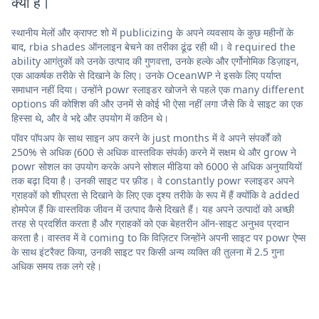
क्या है।
स्थानीय मेलों और क्राफ्ट शो में publicizing के अपने व्यवसाय के कुछ महीनों के
बाद, rbia shades ऑनलाइन बेचने का तरीका ढूंढ रही थी। वे required the
ability आगंतुकों को उनके उत्पाद की गुणवत्ता, उनके हल्के और एर्गोनोमिक डिज़ाइन,
एक आकर्षक तरीके से दिखाने के लिए। उनके OceanWP ने इसके लिए पर्याप्त
समाधान नहीं दिया। उन्होंने powr स्लाइडर खोजने से पहले एक many different
options की कोशिश की और उनमें से कोई भी ऐसा नहीं लगा जैसे कि वे साइट का एक
हिस्सा थे, और वे भद्दे और उपयोग में कठिन थे।
पॉवर पॉपअप के साथ साइन अप करने के just months में वे अपने संपर्कों को
250% से अधिक (600 से अधिक वास्तविक संपर्क) करने में सक्षम थे और grow ने
powr सोशल का उपयोग करके अपने सोशल मीडिया को 6000 से अधिक अनुयायियों
तक बढ़ा दिया है। उनकी साइट पर फ़ीड। वे constantly powr स्लाइडर अपने
ग्राहकों को शीघ्रता से दिखाने के लिए एक दृश्य तरीके के रूप में हैं क्योंकि वे added
होमपेज हैं कि वास्तविक जीवन में उत्पाद कैसे दिखते हैं। यह अपने उत्पादों को अच्छी
तरह से प्रदर्शित करता है और ग्राहकों को एक बेहतरीन ऑन-साइट अनुभव प्रदान
करता है। वास्तव में वे coming to कि विज़िटर जिन्होंने अपनी साइट पर powr ऐप्स
के साथ इंटरैक्ट किया, उनकी साइट पर किसी अन्य व्यक्ति की तुलना में 2.5 गुना
अधिक समय तक लगे रहे।