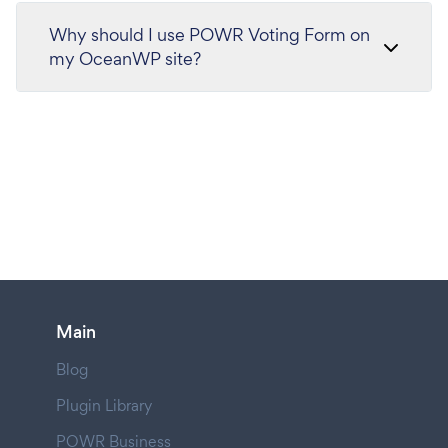
Why should I use POWR Voting Form on
my OceanWP site?
Main
Blog
Plugin Library
POWR Business