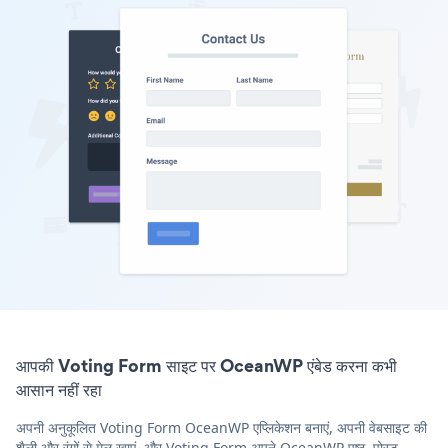
आपकी Voting Form साइट पर OceanWP एंबेड करना कभी
आसान नहीं रहा
अपनी अनुकूलित Voting Form OceanWP एप्लिकेशन बनाएं, अपनी वेबसाइट की
शैली और रंगों से मेल खाएं, और Voting Form अपने OceanWP पृष्ठ, पोस्ट,