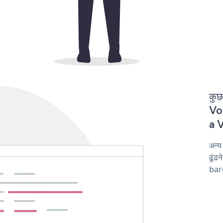
कुछ
Vot
a V
अन्
ढूंढ
barg