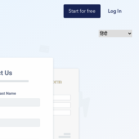
Start for free
Log In