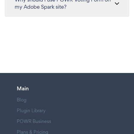
my Adobe Spark site?
Main
Blog
Plugin Library
POWR Business
Plans & Pricing