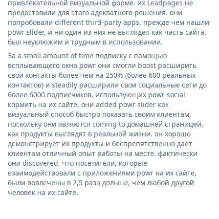
привлекательной визуальной форме. их Leadpages не
предоставили для этого адекватного решения. они
попробовали different third-party apps, прежде чем нашли
powr slider, и ни один из них не выглядел как часть сайта,
был неуклюжим и трудным в использовании.
За a small amount of time подписку с помощью
всплывающего окна powr они смогли boost расширить
свои контакты более чем на 250% (более 600 реальных
контактов) и steadily расширили свои социальные сети до
более 6000 подписчиков, использующих powr social
кормить на их сайте. они added powr slider как
визуальный способ быстро показать своим клиентам,
поскольку они являются coming to домашней страницей,
как продукты выглядят в реальной жизни. он хорошо
демонстрирует их продукты и беспрепятственно дает
клиентам отличный опыт работы на месте. фактически
они discovered, что посетители, которые
взаимодействовали с приложениями powr на их сайте,
были вовлечены в 2,5 раза дольше, чем любой другой
человек на их сайте.