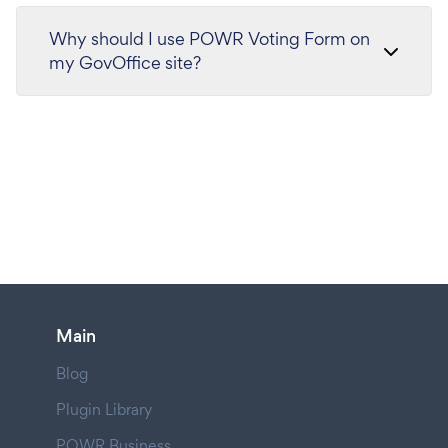
Why should I use POWR Voting Form on
my GovOffice site?
Main
Blog
Plugin Library
POWR Business