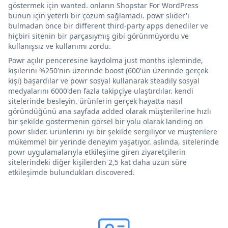
göstermek için wanted. onların Shopstar For WordPress
bunun için yeterli bir çözüm sağlamadı. powr slider'ı
bulmadan önce bir different third-party apps denediler ve
hiçbiri sitenin bir parçasıymış gibi görünmüyordu ve
kullanışsız ve kullanımı zordu.
Powr açılır penceresine kaydolma just months işleminde,
kişilerini %250'nin üzerinde boost (600'ün üzerinde gerçek
kişi) başardılar ve powr sosyal kullanarak steadily sosyal
medyalarını 6000'den fazla takipçiye ulaştırdılar. kendi
sitelerinde besleyin. ürünlerin gerçek hayatta nasıl
göründüğünü ana sayfada added olarak müşterilerine hızlı
bir şekilde göstermenin görsel bir yolu olarak landing on
powr slider. ürünlerini iyi bir şekilde sergiliyor ve müşterilere
mükemmel bir yerinde deneyim yaşatıyor. aslında, sitelerinde
powr uygulamalarıyla etkileşime giren ziyaretçilerin
sitelerindeki diğer kişilerden 2,5 kat daha uzun süre
etkileşimde bulundukları discovered.