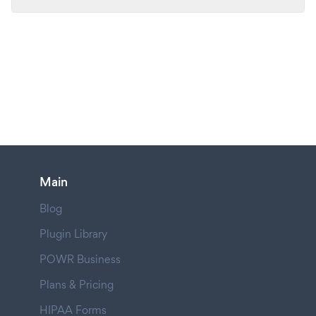
Main
Blog
Plugin Library
POWR Business
Plans & Pricing
HIPAA Forms