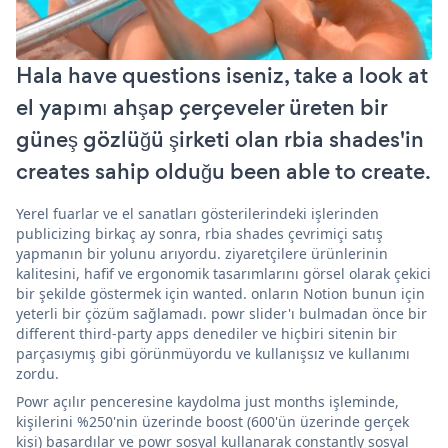
Hala have questions iseniz, take a look at
el yapımı ahşap çerçeveler üreten bir
güneş gözlüğü şirketi olan rbia shades'in
creates sahip olduğu been able to create.
Yerel fuarlar ve el sanatları gösterilerindeki işlerinden
publicizing birkaç ay sonra, rbia shades çevrimiçi satış
yapmanın bir yolunu arıyordu. ziyaretçilere ürünlerinin
kalitesini, hafif ve ergonomik tasarımlarını görsel olarak çekici
bir şekilde göstermek için wanted. onların Notion bunun için
yeterli bir çözüm sağlamadı. powr slider'ı bulmadan önce bir
different third-party apps denediler ve hiçbiri sitenin bir
parçasıymış gibi görünmüyordu ve kullanışsız ve kullanımı
zordu.
Powr açılır penceresine kaydolma just months işleminde,
kişilerini %250'nin üzerinde boost (600'ün üzerinde gerçek
kişi) başardılar ve powr sosyal kullanarak constantly sosyal