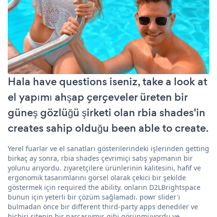
Hala have questions iseniz, take a look at
el yapımı ahşap çerçeveler üreten bir
güneş gözlüğü şirketi olan rbia shades'in
creates sahip olduğu been able to create.
Yerel fuarlar ve el sanatları gösterilerindeki işlerinden getting
birkaç ay sonra, rbia shades çevrimiçi satış yapmanın bir
yolunu arıyordu. ziyaretçilere ürünlerinin kalitesini, hafif ve
ergonomik tasarımlarını görsel olarak çekici bir şekilde
göstermek için required the ability. onların D2LBrightspace
bunun için yeterli bir çözüm sağlamadı. powr slider'ı
bulmadan önce bir different third-party apps denediler ve
hiçbiri sitenin bir parçasıymış gibi görünmüyordu ve