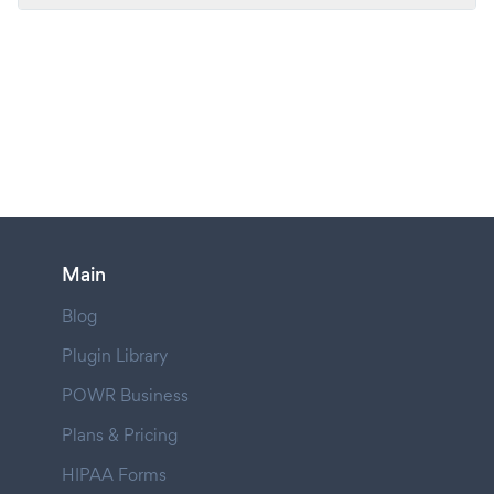
Main
Blog
Plugin Library
POWR Business
Plans & Pricing
HIPAA Forms