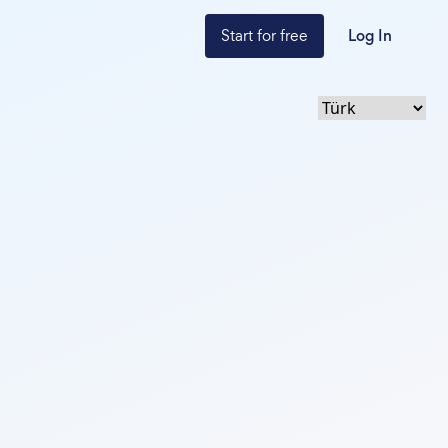
Start for free
Log In