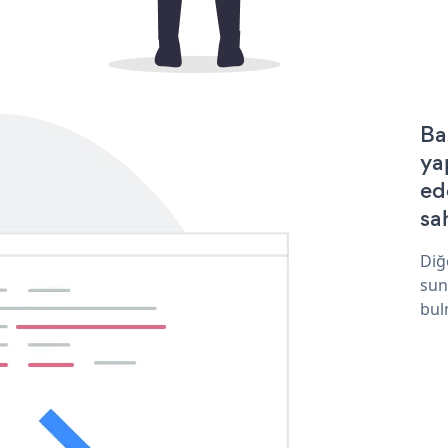
Ba
ya
ed
sa
Diğ
sun
bul