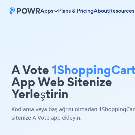
Apps
Plans & Pricing
About
Resources
A Vote
1ShoppingCar
App Web Sitenize
Yerleştirin
Kodlama veya baş ağrısı olmadan 1ShoppingCar
sitenize A Vote app ekleyin.