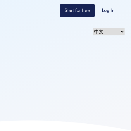
Start for free
Log In