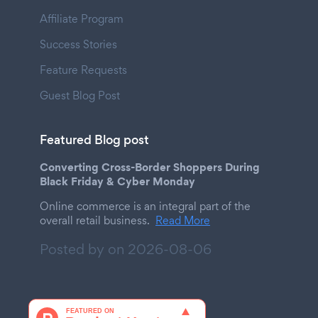
Affiliate Program
Success Stories
Feature Requests
Guest Blog Post
Featured Blog post
Converting Cross-Border Shoppers During
Black Friday & Cyber Monday
Online commerce is an integral part of the
overall retail business.
Read More
Posted by on
2026-08-06