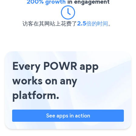
200% growth
in engagement
访客在其网站上花费了
2.5倍的时间
。
Every POWR app
works on any
platform.
See apps in action