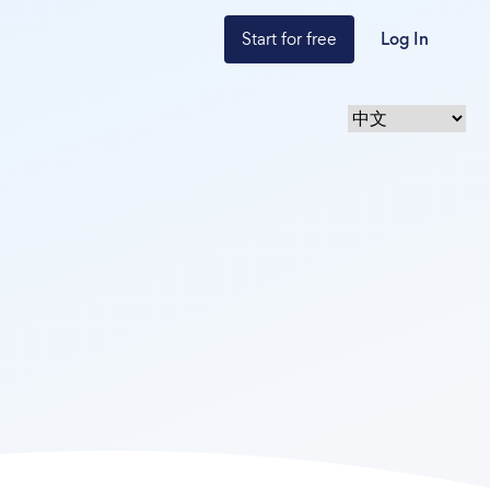
Start for free
Log In