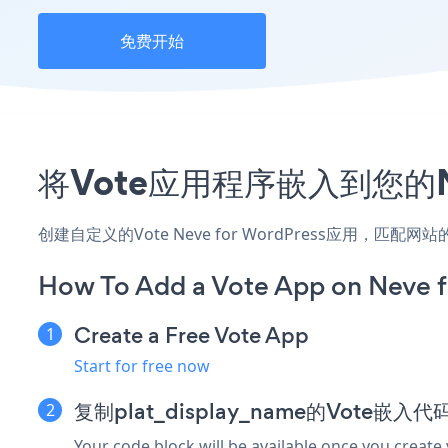
免费开始
将Vote应用程序嵌入到您的Ne
创建自定义的Vote Neve for WordPress应用，匹
How To Add a Vote App on Neve f
Create a Free Vote App
Start for free now
复制plat_display_name的Vote嵌入代
Your code block will be available once you create