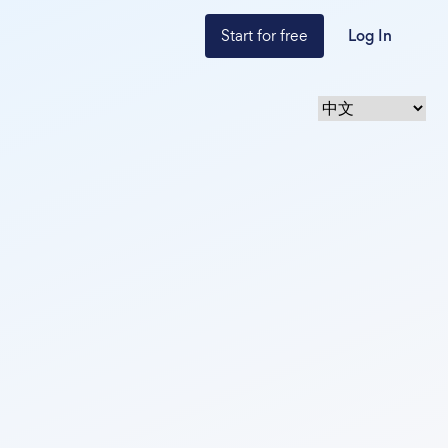
Start for free
Log In