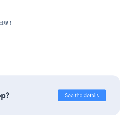
将出现！
pp?
See the details