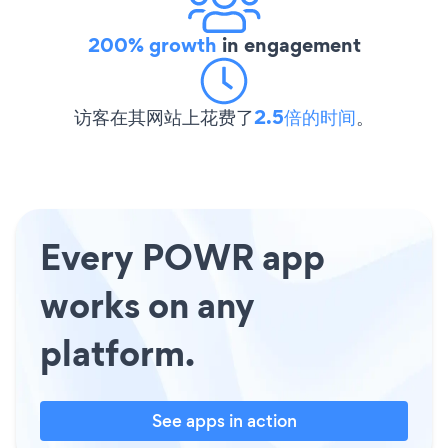
200% growth
in engagement
访客在其网站上花费了
2.5倍的时间
。
Every POWR app
works on any
platform.
See apps in action