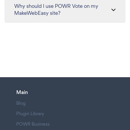
Why should I use POWR Vote on my
MakeWebEasy site?
Main
Blog
Plugin Library
POWR Business