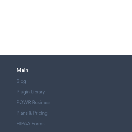
Main
Blog
Plugin Library
POWR Business
Plans & Pricing
HIPAA Forms