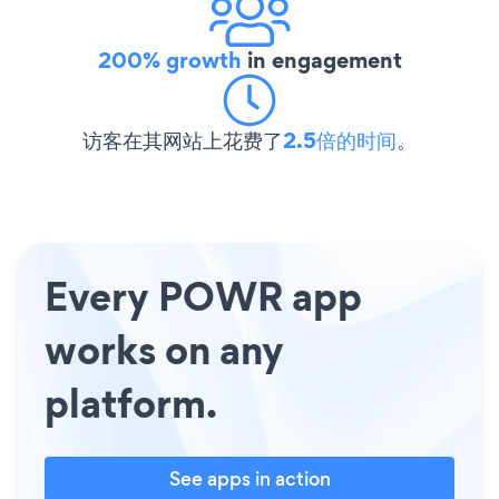
200% growth
in engagement
访客在其网站上花费了
2.5倍的时间
。
Every POWR app
works on any
platform.
See apps in action