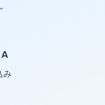
A
め込み