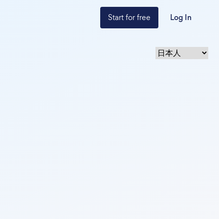
Start for free
Log In