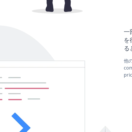
一
を行
る
他の
co
pr