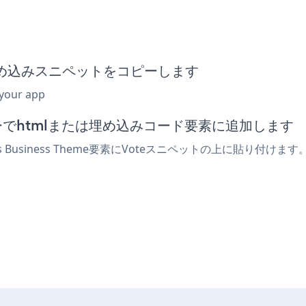
Vote埋め込みスニペットをコピーします
 your app
エディターでhtmlまたは埋め込みコード要素に追加します
s Business Theme要素にVoteスニペットの上に貼り付