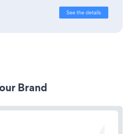
See the details
our Brand