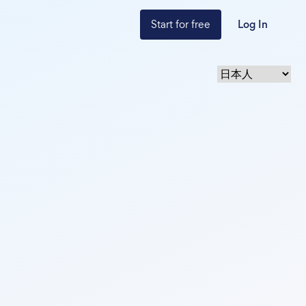
Start for free
Log In