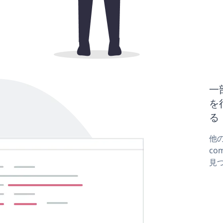
一
を
る
他の
co
見