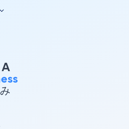
A
ess
込み
追