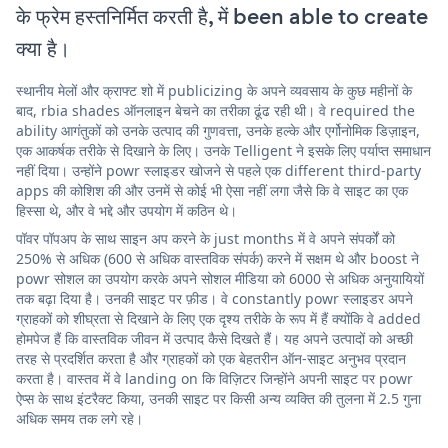
के फ्रेम हस्तनिर्मित करती है, में been able to create
क्या है।
स्थानीय मेलों और क्राफ्ट शो में publicizing के अपने व्यवसाय के कुछ महीनों के
बाद, rbia shades ऑनलाइन बेचने का तरीका ढूंढ रही थी। वे required the
ability आगंतुकों को उनके उत्पाद की गुणवत्ता, उनके हल्के और एर्गोनोमिक डिज़ाइन,
एक आकर्षक तरीके से दिखाने के लिए। उनके Telligent ने इसके लिए पर्याप्त समाधान
नहीं दिया। उन्होंने powr स्लाइडर खोजने से पहले एक different third-party
apps की कोशिश की और उनमें से कोई भी ऐसा नहीं लगा जैसे कि वे साइट का एक
हिस्सा थे, और वे भद्दे और उपयोग में कठिन थे।
पॉवर पॉपअप के साथ साइन अप करने के just months में वे अपने संपर्कों को
250% से अधिक (600 से अधिक वास्तविक संपर्क) करने में सक्षम थे और boost ने
powr सोशल का उपयोग करके अपने सोशल मीडिया को 6000 से अधिक अनुयायियों
तक बढ़ा दिया है। उनकी साइट पर फ़ीड। वे constantly powr स्लाइडर अपने
ग्राहकों को शीघ्रता से दिखाने के लिए एक दृश्य तरीके के रूप में हैं क्योंकि वे added
होमपेज हैं कि वास्तविक जीवन में उत्पाद कैसे दिखते हैं। यह अपने उत्पादों को अच्छी
तरह से प्रदर्शित करता है और ग्राहकों को एक बेहतरीन ऑन-साइट अनुभव प्रदान
करता है। वास्तव में वे landing on कि विज़िटर जिन्होंने अपनी साइट पर powr
ऐप्स के साथ इंटरैक्ट किया, उनकी साइट पर किसी अन्य व्यक्ति की तुलना में 2.5 गुना
अधिक समय तक लगे रहे।