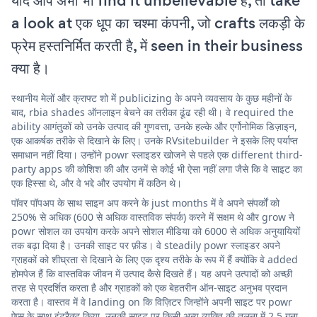
यदि आप अभी भी find it unbelievable हैं, तो take
a look at एक धूप का चश्मा कंपनी, जो crafts लकड़ी के
फ्रेम हस्तनिर्मित करती है, में seen in their business
क्या है।
स्थानीय मेलों और क्राफ्ट शो में publicizing के अपने व्यवसाय के कुछ महीनों के
बाद, rbia shades ऑनलाइन बेचने का तरीका ढूंढ रही थी। वे required the
ability आगंतुकों को उनके उत्पाद की गुणवत्ता, उनके हल्के और एर्गोनोमिक डिज़ाइन,
एक आकर्षक तरीके से दिखाने के लिए। उनके RVsitebuilder ने इसके लिए पर्याप्त
समाधान नहीं दिया। उन्होंने powr स्लाइडर खोजने से पहले एक different third-
party apps की कोशिश की और उनमें से कोई भी ऐसा नहीं लगा जैसे कि वे साइट का
एक हिस्सा थे, और वे भद्दे और उपयोग में कठिन थे।
पॉवर पॉपअप के साथ साइन अप करने के just months में वे अपने संपर्कों को
250% से अधिक (600 से अधिक वास्तविक संपर्क) करने में सक्षम थे और grow ने
powr सोशल का उपयोग करके अपने सोशल मीडिया को 6000 से अधिक अनुयायियों
तक बढ़ा दिया है। उनकी साइट पर फ़ीड। वे steadily powr स्लाइडर अपने
ग्राहकों को शीघ्रता से दिखाने के लिए एक दृश्य तरीके के रूप में हैं क्योंकि वे added
होमपेज हैं कि वास्तविक जीवन में उत्पाद कैसे दिखते हैं। यह अपने उत्पादों को अच्छी
तरह से प्रदर्शित करता है और ग्राहकों को एक बेहतरीन ऑन-साइट अनुभव प्रदान
करता है। वास्तव में वे landing on कि विज़िटर जिन्होंने अपनी साइट पर powr
ऐप्स के साथ इंटरैक्ट किया, उनकी साइट पर किसी अन्य व्यक्ति की तुलना में 2.5 गुना