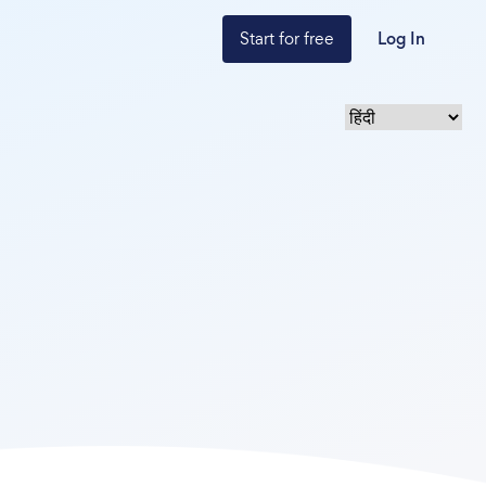
Start for free
Log In