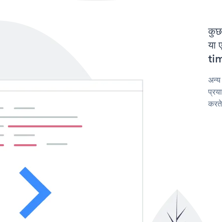
कुछ
या 
tim
अन्य
प्रय
करते