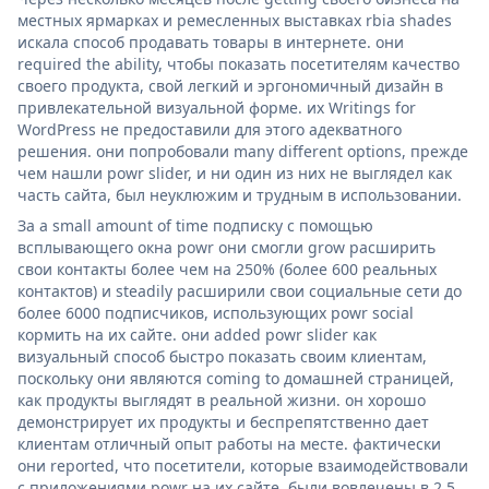
местных ярмарках и ремесленных выставках rbia shades
искала способ продавать товары в интернете. они
required the ability, чтобы показать посетителям качество
своего продукта, свой легкий и эргономичный дизайн в
привлекательной визуальной форме. их Writings for
WordPress не предоставили для этого адекватного
решения. они попробовали many different options, прежде
чем нашли powr slider, и ни один из них не выглядел как
часть сайта, был неуклюжим и трудным в использовании.
За a small amount of time подписку с помощью
всплывающего окна powr они смогли grow расширить
свои контакты более чем на 250% (более 600 реальных
контактов) и steadily расширили свои социальные сети до
более 6000 подписчиков, использующих powr social
кормить на их сайте. они added powr slider как
визуальный способ быстро показать своим клиентам,
поскольку они являются coming to домашней страницей,
как продукты выглядят в реальной жизни. он хорошо
демонстрирует их продукты и беспрепятственно дает
клиентам отличный опыт работы на месте. фактически
они reported, что посетители, которые взаимодействовали
с приложениями powr на их сайте, были вовлечены в 2,5