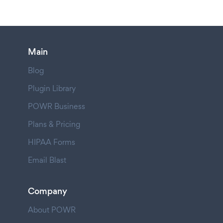
Main
Blog
Plugin Library
POWR Business
Plans & Pricing
HIPAA Forms
Email Blast
Company
About POWR