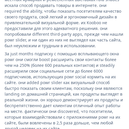
искала способ продавать товары в интернете. они
required the ability, чтобы показать посетителям качество
своего продукта, свой легкий и эргономичный дизайн в
привлекательной визуальной форме. их Kooboo не
предоставили для этого адекватного решения. они
попробовали different third-party apps, прежде чем нашли
powr slider, и ни один из них не выглядел как часть сайта,
был неуклюжим и трудным в использовании.
За just months подписку с помощью всплывающего окна
powr они смогли boost расширить свои контакты более
чем на 250% (более 600 реальных контактов) и steadily
расширили свои социальные сети до более 6000
подписчиков, использующих powr social кормить на их
сайте. они added powr slider как визуальный способ
быстро показать своим клиентам, поскольку они являются
landing on домашней страницей, как продукты выглядят в
реальной жизни. он хорошо демонстрирует их продукты и
беспрепятственно дает клиентам отличный опыт работы
на месте. фактически они discovered, что посетители,
которые взаимодействовали с приложениями powr на их
сайте, были вовлечены в 2,5 раза дольше, чем любой
другой человек на их сайте.