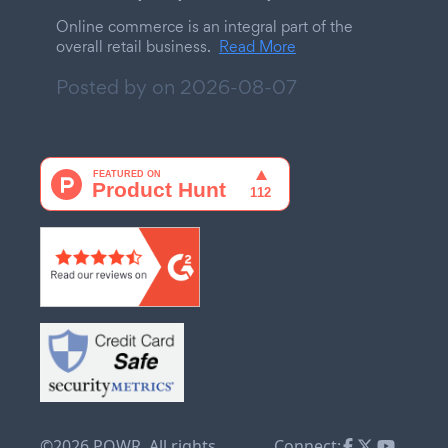
Online commerce is an integral part of the
overall retail business.
Read More
Posted by on
2026-08-07
©2026 POWR. All rights
Connect: