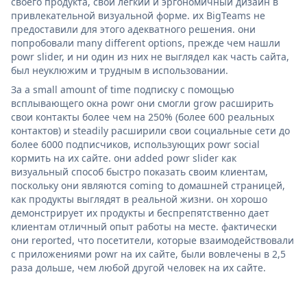
своего продукта, свой легкий и эргономичный дизайн в
привлекательной визуальной форме. их BigTeams не
предоставили для этого адекватного решения. они
попробовали many different options, прежде чем нашли
powr slider, и ни один из них не выглядел как часть сайта,
был неуклюжим и трудным в использовании.
За a small amount of time подписку с помощью
всплывающего окна powr они смогли grow расширить
свои контакты более чем на 250% (более 600 реальных
контактов) и steadily расширили свои социальные сети до
более 6000 подписчиков, использующих powr social
кормить на их сайте. они added powr slider как
визуальный способ быстро показать своим клиентам,
поскольку они являются coming to домашней страницей,
как продукты выглядят в реальной жизни. он хорошо
демонстрирует их продукты и беспрепятственно дает
клиентам отличный опыт работы на месте. фактически
они reported, что посетители, которые взаимодействовали
с приложениями powr на их сайте, были вовлечены в 2,5
раза дольше, чем любой другой человек на их сайте.