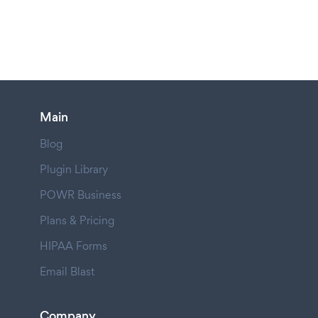
Main
Blog
Plugin Library
POWR Business
Plans & Pricing
HIPAA Forms
Email Blast
Company