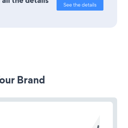
all the details
See the details
our Brand