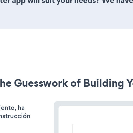
er app will suit your needs? We have 
he Guesswork of Building Y
iento, ha
onstrucción