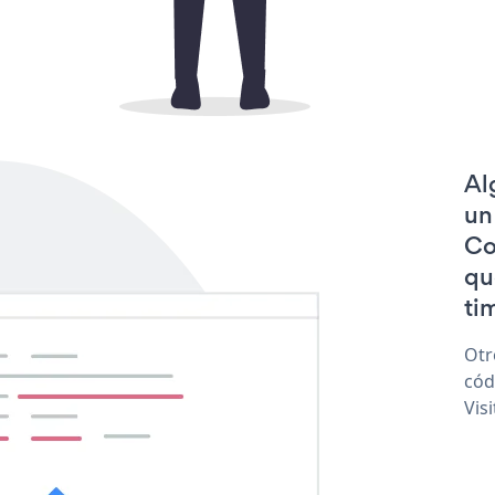
Al
un
Co
qu
tim
Otr
cód
Vis