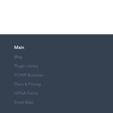
Main
Blog
Plugin Library
POWR Business
Plans & Pricing
HIPAA Forms
Email Blast