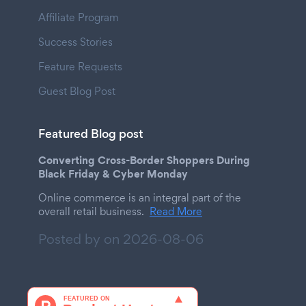
Affiliate Program
Success Stories
Feature Requests
Guest Blog Post
Featured Blog post
Converting Cross-Border Shoppers During
Black Friday & Cyber Monday
Online commerce is an integral part of the
overall retail business.
Read More
Posted by on
2026-08-06