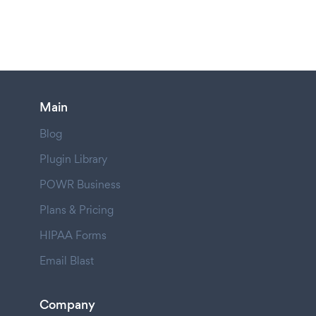
Main
Blog
Plugin Library
POWR Business
Plans & Pricing
HIPAA Forms
Email Blast
Company