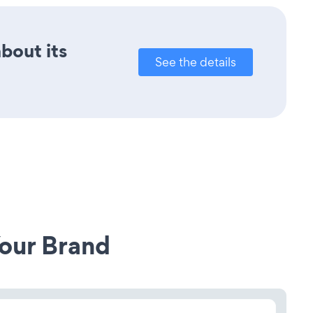
about its
See the details
our Brand