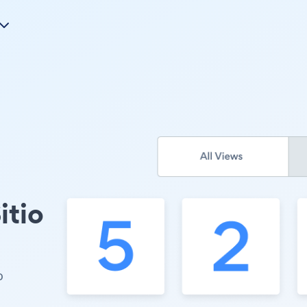
itio
o