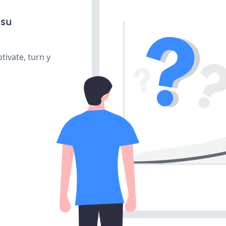
 su
tivate, turn y