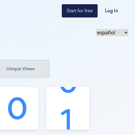
Start for free
Log In