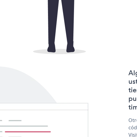
Al
us
ti
pu
tim
Otr
cód
Vis