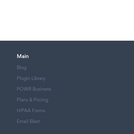
Main
Blog
Plugin Library
POWR Business
Plans & Pricing
HIPAA Forms
Email Blast