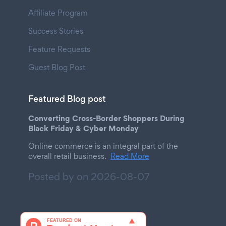
Affiliate Program
Success Stories
Feature Requests
Guest Blog Post
Featured Blog post
Converting Cross-Border Shoppers During
Black Friday & Cyber Monday
Online commerce is an integral part of the
overall retail business.
Read More
Posted by on
2026-08-07