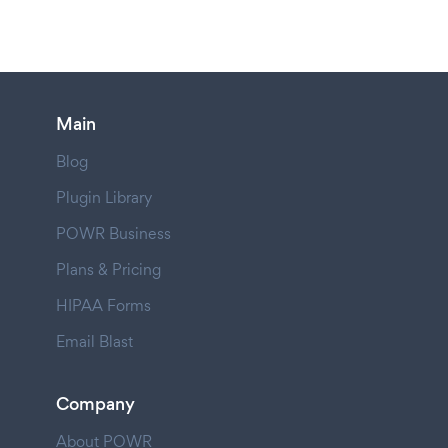
Main
Blog
Plugin Library
POWR Business
Plans & Pricing
HIPAA Forms
Email Blast
Company
About POWR