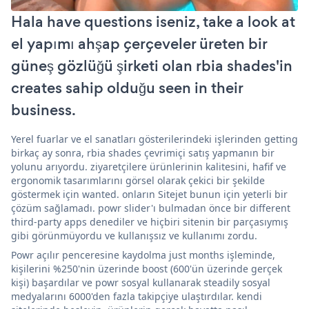
Hala have questions iseniz, take a look at
el yapımı ahşap çerçeveler üreten bir
güneş gözlüğü şirketi olan rbia shades'in
creates sahip olduğu seen in their
business.
Yerel fuarlar ve el sanatları gösterilerindeki işlerinden getting
birkaç ay sonra, rbia shades çevrimiçi satış yapmanın bir
yolunu arıyordu. ziyaretçilere ürünlerinin kalitesini, hafif ve
ergonomik tasarımlarını görsel olarak çekici bir şekilde
göstermek için wanted. onların Sitejet bunun için yeterli bir
çözüm sağlamadı. powr slider'ı bulmadan önce bir different
third-party apps denediler ve hiçbiri sitenin bir parçasıymış
gibi görünmüyordu ve kullanışsız ve kullanımı zordu.
Powr açılır penceresine kaydolma just months işleminde,
kişilerini %250'nin üzerinde boost (600'ün üzerinde gerçek
kişi) başardılar ve powr sosyal kullanarak steadily sosyal
medyalarını 6000'den fazla takipçiye ulaştırdılar. kendi