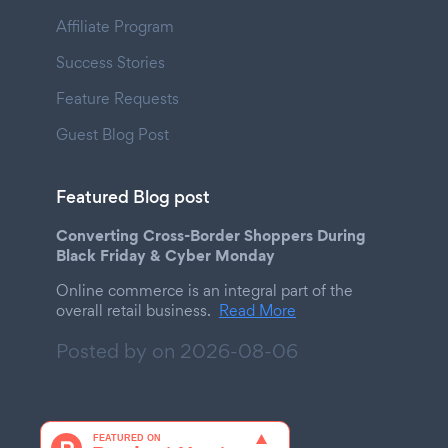
Affiliate Program
Success Stories
Feature Requests
Guest Blog Post
Featured Blog post
Converting Cross-Border Shoppers During
Black Friday & Cyber Monday
Online commerce is an integral part of the
overall retail business.
Read More
Posted by on
2026-08-06