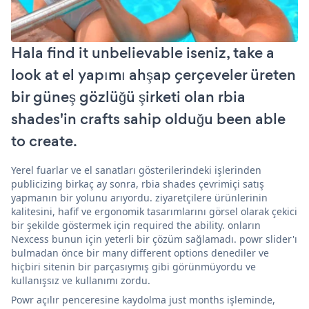
Hala find it unbelievable iseniz, take a
look at el yapımı ahşap çerçeveler üreten
bir güneş gözlüğü şirketi olan rbia
shades'in crafts sahip olduğu been able
to create.
Yerel fuarlar ve el sanatları gösterilerindeki işlerinden
publicizing birkaç ay sonra, rbia shades çevrimiçi satış
yapmanın bir yolunu arıyordu. ziyaretçilere ürünlerinin
kalitesini, hafif ve ergonomik tasarımlarını görsel olarak çekici
bir şekilde göstermek için required the ability. onların
Nexcess bunun için yeterli bir çözüm sağlamadı. powr slider'ı
bulmadan önce bir many different options denediler ve
hiçbiri sitenin bir parçasıymış gibi görünmüyordu ve
kullanışsız ve kullanımı zordu.
Powr açılır penceresine kaydolma just months işleminde,