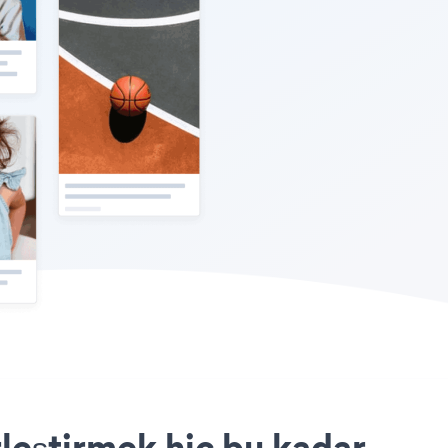
leştirmek hiç bu kadar