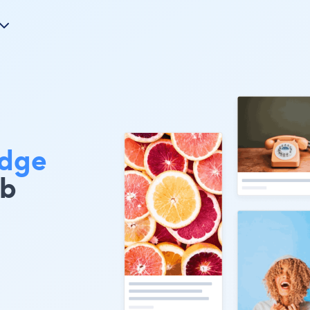
idge
eb