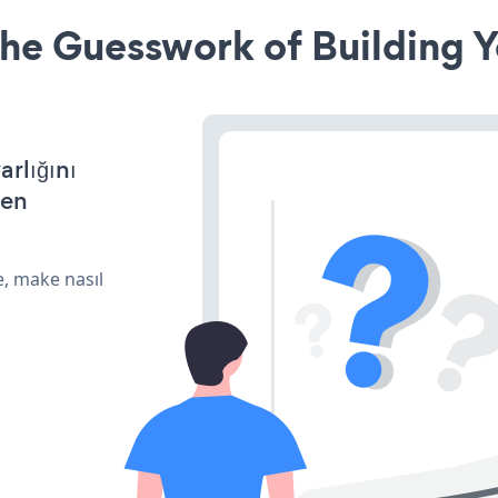
he Guesswork of Building Y
arlığını
den
e, make nasıl