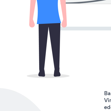
Ba
Vi
ed