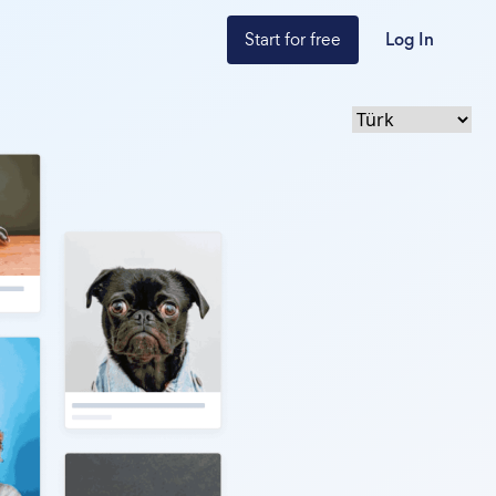
Start for free
Log In