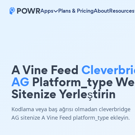
Apps
Plans & Pricing
About
Resources
A Vine Feed
Cleverbr
AG
Platform_type W
Sitenize Yerleştirin
Kodlama veya baş ağrısı olmadan cleverbridge
AG sitenize A Vine Feed platform_type ekleyin.