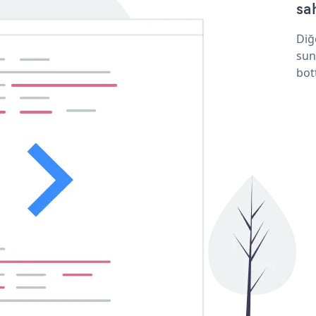
sa
Diğ
sun
bot