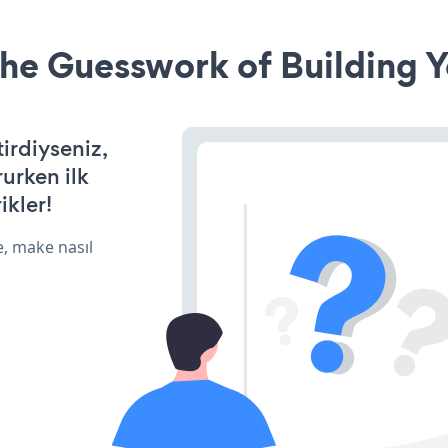
he Guesswork of Building Y
tirdiyseniz,
rurken ilk
ikler!
e, make nasıl