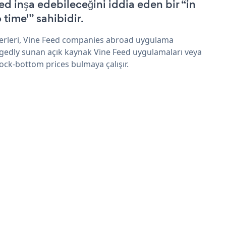
ed inşa edebileceğini iddia eden bir “in
 time'” sahibidir.
erleri, Vine Feed companies abroad uygulama
egedly sunan açık kaynak Vine Feed uygulamaları veya
rock-bottom prices bulmaya çalışır.