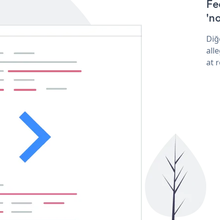
Fe
'no
Diğ
all
at 