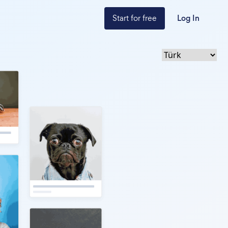
Start for free
Log In