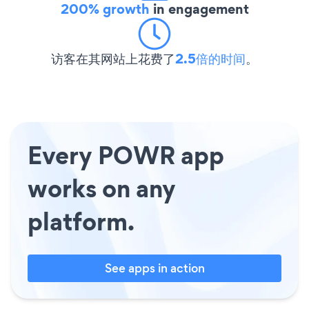
200% growth
in engagement
访客在其网站上花费了
2.5倍的时间
。
Every POWR app
works on any
platform.
See apps in action