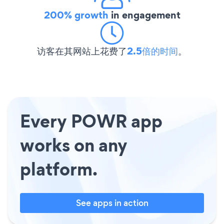
200% growth
in engagement
访客在其网站上花费了
2.5倍的时间
。
Every POWR app
works on any
platform.
See apps in action