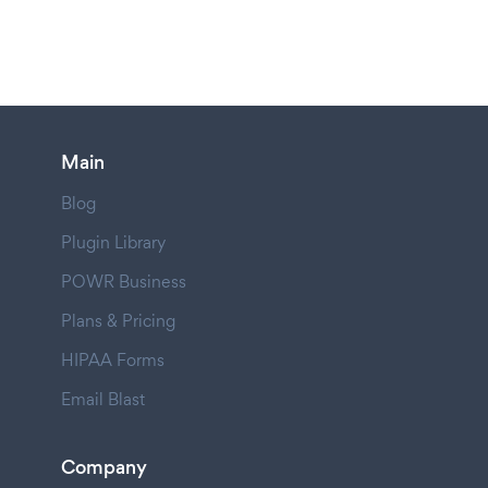
Main
Blog
Plugin Library
POWR Business
Plans & Pricing
HIPAA Forms
Email Blast
Company