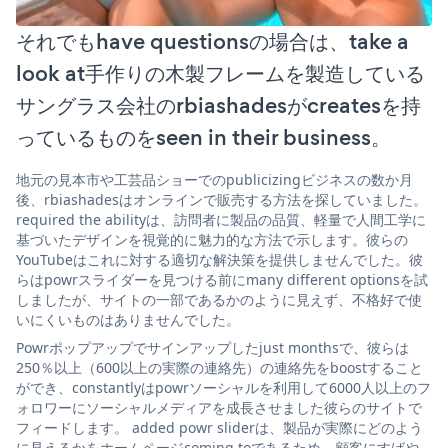
それでもhave questionsの場合は、take a
look at手作りの木製フレームを製造している
サングラス会社のrbiashadesがcreatesを持
っているものをseen in their business。
地元の見本市や工芸品ショーでのpublicizingビジネスの数か月
後、rbiashadesはオンラインで販売する方法を探していました。
required the abilityは、訪問者に製品の品質、軽量で人間工学に
基づいたデザインを視覚的に魅力的な方法で示します。彼らの
YouTubeはこれに対する適切な解決策を提供しませんでした。彼
らはpowrスライダーを見つける前にmany different optionsを試
しましたが、サイトの一部であるかのように見えず、不格好で使
いにくいものはありませんでした。
Powrポップアップでサインアップしたjust monthsで、彼らは
250％以上（600以上の実際の連絡先）の連絡先をboostすること
ができ、constantlyはpowrソーシャルを利用して6000人以上のフ
ォロワーにソーシャルメディアを成長させました彼らのサイトで
フィードします。 added powr sliderは、製品が実際にどのよう
に見えるかをホームページcoming toであるため、顧客にすばや