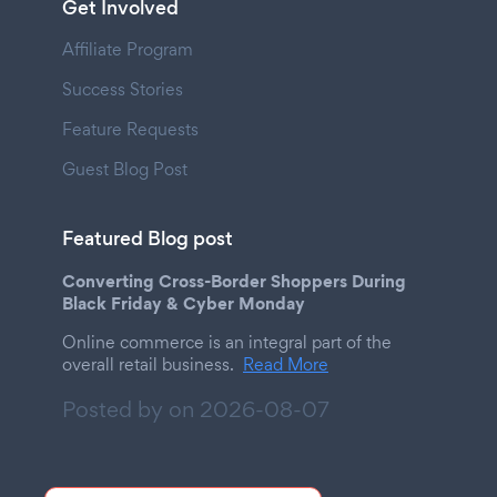
Get Involved
Affiliate Program
Success Stories
Feature Requests
Guest Blog Post
Featured Blog post
Converting Cross-Border Shoppers During
Black Friday & Cyber Monday
Online commerce is an integral part of the
overall retail business.
Read More
Posted by on
2026-08-07