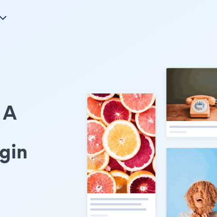
A
gin