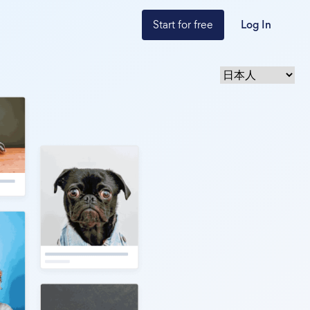
Start for free
Log In