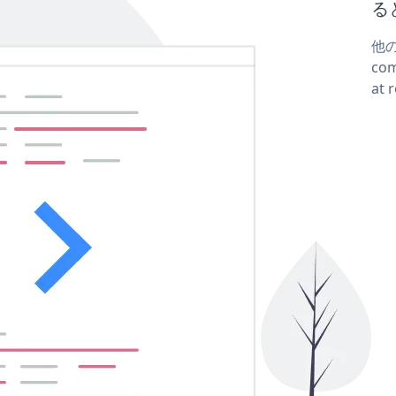
る
他の
co
at