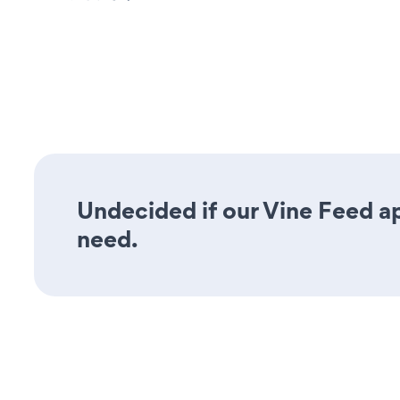
Undecided if our Vine Feed ap
need.