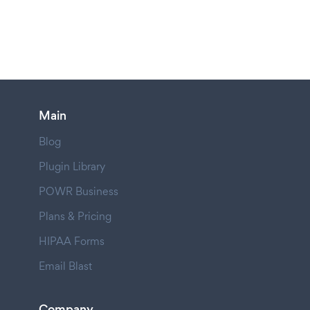
Main
Blog
Plugin Library
POWR Business
Plans & Pricing
HIPAA Forms
Email Blast
Company