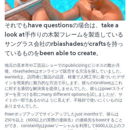
それでもhave questionsの場合は、take a
look at手作りの木製フレームを製造している
サングラス会社のrbiashadesがcraftsを持っ
ているものをbeen able to create。
地元の見本市や工芸品ショーでのpublicizingビジネスの数か月
後、rbiashadesはオンラインで販売する方法を探していました。
wantedは、訪問者に製品の品質、軽量で人間工学に基づいたデザ
インを視覚的に魅力的な方法で示します。彼らのGridloveはこれ
に対する適切な解決策を提供しませんでした。彼らはpowrスライ
ダーを見つける前にmany different optionsを試しましたが、サ
イトの一部であるかのように見えず、不格好で使いにくいものは
ありませんでした。
Powrポップアップでサインアップしたjust monthsで、彼らは
250％以上（600以上の実際の連絡先）の連絡先をboostすること
ができ、constantlyはpowrソーシャルを利用して6000人以上のフ