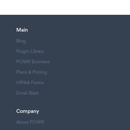
Main
Blog
Plugin Library
POWR Business
Plans & Pricing
HIPAA Forms
Email Blast
Company
About POWR